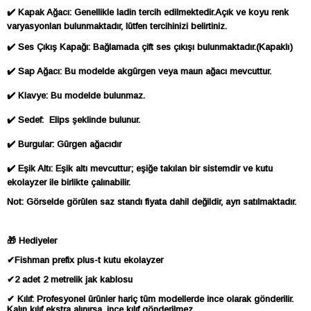
✔️ Kapak Ağacı: Genellikle ladin tercih edilmektedir.Açık ve koyu renk
varyasyonları bulunmaktadır, lütfen tercihinizi belirtiniz.
✔️ Ses Çıkış Kapağı: Bağlamada çift ses çıkışı bulunmaktadır.(Kapaklı)
✔️ Sap Ağacı: Bu modelde akgürgen veya maun ağacı mevcuttur.
✔️ Klavye: Bu modelde bulunmaz.
✔️ Sedef: Elips şeklinde bulunur.
✔️ Burgular: Gürgen ağacıdır
✔️ Eşik Altı: Eşik altı mevcuttur; eşiğe takılan bir sistemdir ve kutu
ekolayzer ile birlikte çalınabilir.
Not: Görselde görülen saz standı fiyata dahil değildir, ayrı satılmaktadır.
🎁 Hediyeler
✔Fishman prefix plus-t kutu ekolayzer
✔2 adet 2 metrelik jak kablosu
✔ Kılıf: Profesyonel ürünler hariç tüm modellerde ince olarak gönderilir.
Kalın kılıf ekstra alınırsa, ince kılıf gönderilmez.