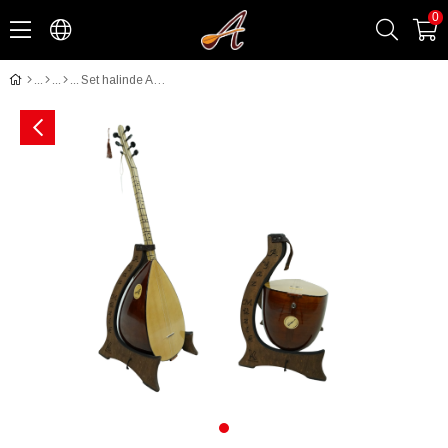
0
Set halinde A4K-Dut eşik altılı kısa sap bağlama