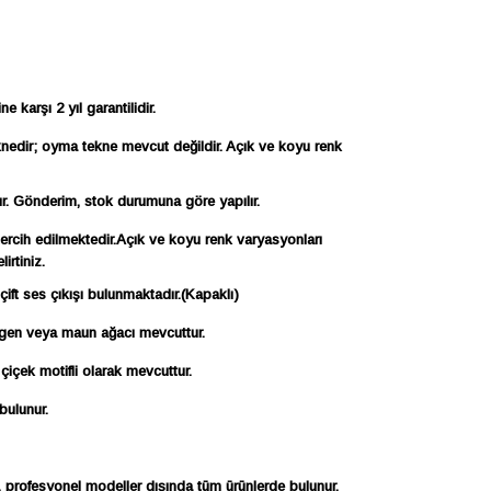
karşı 2 yıl garantilidir.
nedir; oyma tekne mevcut değildir. Açık ve koyu renk
r. Gönderim, stok durumuna göre yapılır.
tercih edilmektedir.Açık ve koyu renk varyasyonları
irtiniz.
ift ses çıkışı bulunmaktadır.(Kapaklı)
gen veya maun ağacı mevcuttur.
içek motifli olarak mevcuttur.
bulunur.
i, profesyonel modeller dışında tüm ürünlerde bulunur.