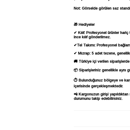
Not: Görselde görülen saz standı f
🎁 Hediyeler
✔ Kılıf: Profesyonel ürünler hariç 
ince kılıf gönderilmez.
✔Tel Takımı: Profesyonel bağlamal
✔ Mızrap: 5 adet tezene, genellikl
🚚 Türkiye içi verilen siparişlerde 
📦 Siparişleriniz genellikle aynı g
⏱ Bulunduğunuz bölgeye ve kargo 
içerisinde gerçekleşmektedir.
📲 Kargonuzun girişi yapıldıktan
durumunu takip edebilirsiniz.