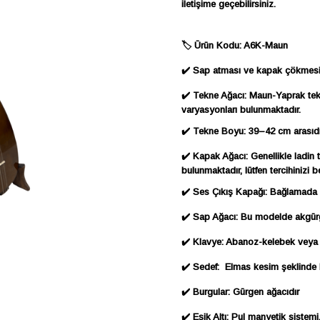
iletişime geçebilirsiniz.
🏷 Ürün Kodu: A6K-Maun
✔️ Sap atması ve kapak çökmesine 
✔️ Tekne Ağacı: Maun-Yaprak tek
varyasyonları bulunmaktadır.
✔️ Tekne Boyu: 39–42 cm arasıdı
✔️ Kapak Ağacı: Genellikle ladin 
bulunmaktadır, lütfen tercihinizi bel
✔️ Ses Çıkış Kapağı: Bağlamada ç
✔️ Sap Ağacı: Bu modelde akgür
✔️ Klavye: Abanoz-kelebek veya ç
✔️ Sedef: Elmas kesim şeklinde 
✔️ Burgular: Gürgen ağacıdır
✔️ Eşik Altı: Pul manyetik sistem