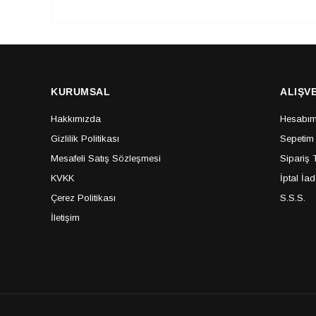
KURUMSAL
ALIŞV
Hakkımızda
Hesabı
Gizlilik Politikası
Sepetim
Mesafeli Satış Sözleşmesi
Sipariş 
KVKK
İptal İa
Çerez Politikası
S.S.S.
İletişim