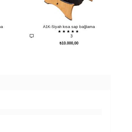
ma
A1K-Siyah kısa sap bağlama
★
★
★
★
★
3
₺10.000,00
SEPETE EKLE