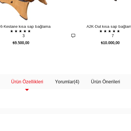
6-Kestane kısa sap bağlama
A2K-Dut kısa sap bağla
★
★
★
★
★
★
★
★
★
★
3
7
₺9.500,00
₺10.000,00
SEPETE EKLE
SEPETE EKLE
Ürün Özellikleri
Yorumlar
(4)
Ürün Önerileri