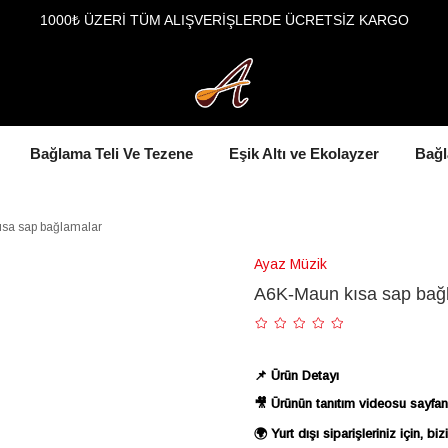
1000₺ ÜZERİ TÜM ALIŞVERİŞLERDE ÜCRETSİZ KARGO
Bağlama Teli Ve Tezene
Eşik Altı ve Ekolayzer
Bağl
sa sap bağlamalar
Ayaz Müzik
A6K-Maun kısa sap bağ
📌 Ürün Detayı
🎥 Ürünün tanıtım videosu sayfan
🌍 Yurt dışı siparişleriniz için,