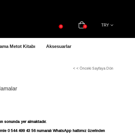
TRY
0
0
ama Metot Kitabı
Aksesuarlar
< < Önceki Sayfaya Dön
lamalar
ın sonunda yer almaktadır.
 bizimle 0 544 499 43 56 numaralı WhatsApp hattımız üzerinden