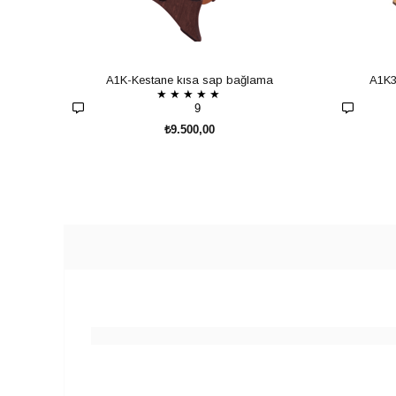
A1K-Kestane kısa sap bağlama
A1K3
★
★
★
★
★
9
₺9.500,00
SEPETE EKLE