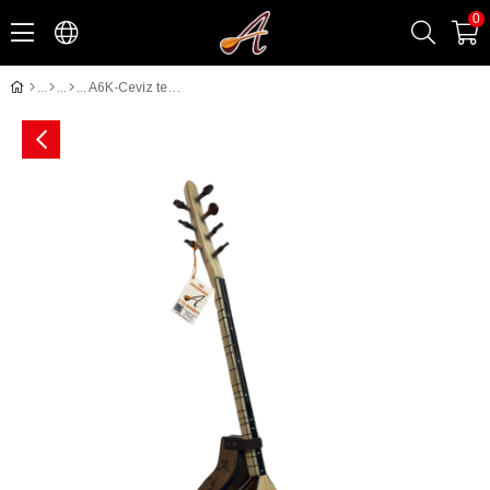
0
A6K-Ceviz tekne kısa sap bağlama