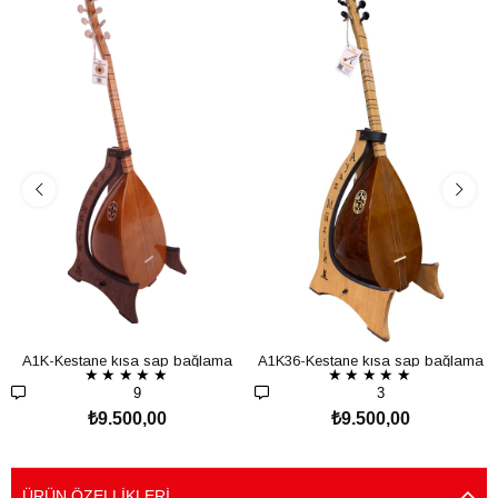
A1K-Kestane kısa sap bağlama
A1K36-Kestane kısa sap bağlama
★
★
★
★
★
★
★
★
★
★
9
3
₺9.500,00
₺9.500,00
SEPETE EKLE
SEPETE EKLE
ÜRÜN ÖZELLIKLERI