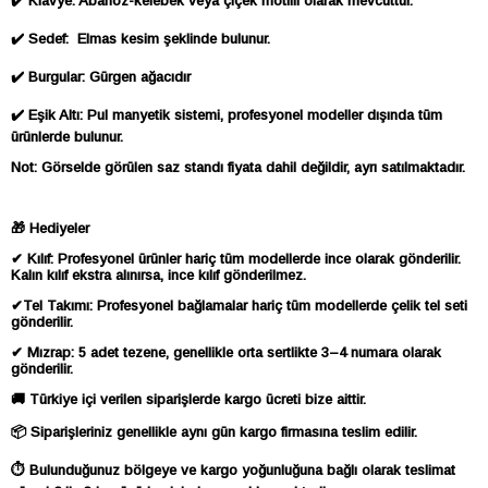
✔️ Klavye: Abanoz-kelebek veya çiçek motifli olarak mevcuttur.
✔️ Sedef: Elmas kesim şeklinde bulunur.
✔️ Burgular: Gürgen ağacıdır
✔️ Eşik Altı: Pul manyetik sistemi, profesyonel modeller dışında tüm
ürünlerde bulunur.
Not: Görselde görülen saz standı fiyata dahil değildir, ayrı satılmaktadır.
🎁 Hediyeler
✔ Kılıf: Profesyonel ürünler hariç tüm modellerde ince olarak gönderilir.
Kalın kılıf ekstra alınırsa, ince kılıf gönderilmez.
✔Tel Takımı: Profesyonel bağlamalar hariç tüm modellerde çelik tel seti
gönderilir.
✔ Mızrap: 5 adet tezene, genellikle orta sertlikte 3–4 numara olarak
gönderilir.
🚚 Türkiye içi verilen siparişlerde kargo ücreti bize aittir.
📦 Siparişleriniz genellikle aynı gün kargo firmasına teslim edilir.
⏱ Bulunduğunuz bölgeye ve kargo yoğunluğuna bağlı olarak teslimat