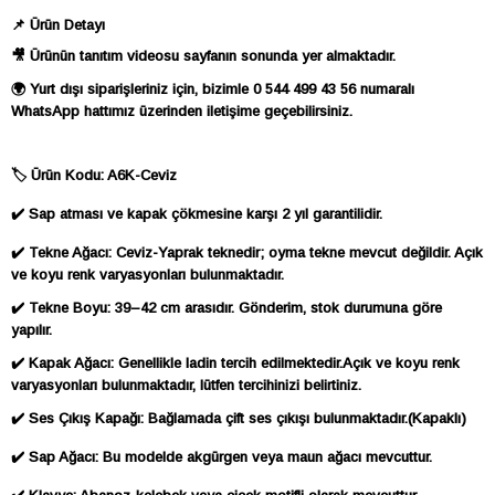
📌 Ürün Detayı
🎥 Ürünün tanıtım videosu sayfanın sonunda yer almaktadır.
🌍 Yurt dışı siparişleriniz için, bizimle 0 544 499 43 56 numaralı
WhatsApp hattımız üzerinden iletişime geçebilirsiniz.
🏷 Ürün Kodu: A6K-Ceviz
✔️ Sap atması ve kapak çökmesine karşı 2 yıl garantilidir.
✔️ Tekne Ağacı: Ceviz-Yaprak teknedir; oyma tekne mevcut değildir. Açık
ve koyu renk varyasyonları bulunmaktadır.
✔️ Tekne Boyu: 39–42 cm arasıdır. Gönderim, stok durumuna göre
yapılır.
✔️ Kapak Ağacı: Genellikle ladin tercih edilmektedir.Açık ve koyu renk
varyasyonları bulunmaktadır, lütfen tercihinizi belirtiniz.
✔️ Ses Çıkış Kapağı: Bağlamada çift ses çıkışı bulunmaktadır.(Kapaklı)
✔️ Sap Ağacı: Bu modelde akgürgen veya maun ağacı mevcuttur.