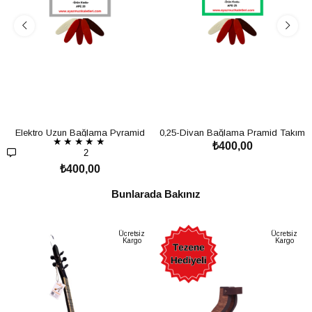
Elektro Uzun Bağlama Pyramid
0,25-Divan Bağlama Pramid Takım
★
★
★
★
★
₺400,00
Takım Tel-5 A.Tezene Hediye
Tel-5 A.Tezene Hediye
2
SEPETE EKLE
₺400,00
SEPETE EKLE
Bunlarada Bakınız
Ücretsiz
Ücretsiz
Kargo
Kargo