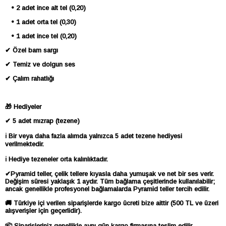
• 2 adet ince alt tel (0,20)
• 1 adet orta tel (0,30)
• 1 adet ince tel (0,20)
✔ Özel bam sargı
✔ Temiz ve dolgun ses
✔ Çalım rahatlığı
🎁 Hediyeler
✔ 5 adet mızrap (tezene)
ℹ️ Bir veya daha fazla alımda yalnızca 5 adet tezene hediyesi
verilmektedir.
ℹ️ Hediye tezeneler orta kalınlıktadır.
✔Pyramid teller, çelik tellere kıyasla daha yumuşak ve net bir ses verir.
Değişim süresi yaklaşık 1 aydır. Tüm bağlama çeşitlerinde kullanılabilir;
ancak genellikle profesyonel bağlamalarda Pyramid teller tercih edilir.
🚚 Türkiye içi verilen siparişlerde kargo ücreti bize aittir (500 TL ve üzeri
alışverişler için geçerlidir).
📦 Siparişleriniz genellikle aynı gün kargo firmasına teslim edilir.