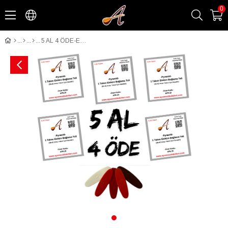
0
5 AL 4 ÖDE-Elektro Uzun Bağlama Pyramid Takım Tel-5 A.Tezene Hediye